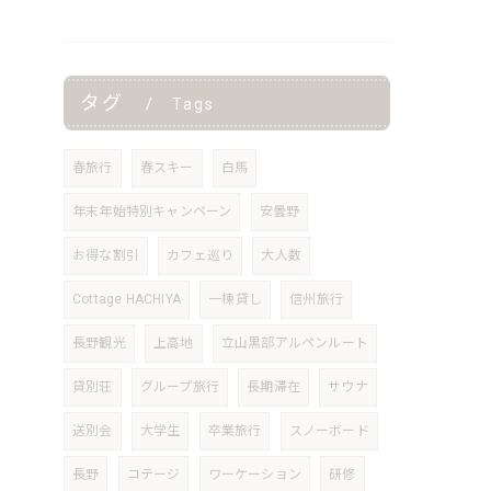
タグ
Tags
春旅行
春スキー
白馬
年末年始特別キャンペーン
安曇野
お得な割引
カフェ巡り
大人数
Cottage HACHIYA
一棟貸し
信州旅行
長野観光
上高地
立山黒部アルペンルート
貸別荘
グループ旅行
長期滞在
サウナ
送別会
大学生
卒業旅行
スノーボード
長野
コテージ
ワーケーション
研修