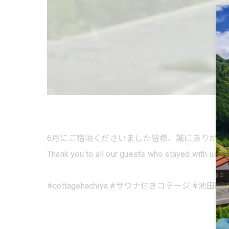
6月にご宿泊くださいました皆様、誠にありがと
Thank you to all our guests who stayed with us in
#cottagehachiya #サウナ付きコテージ #池田町 #no