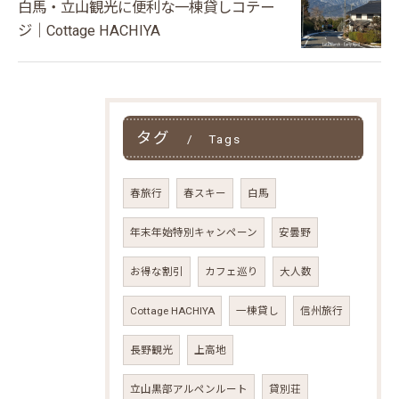
白馬・立山観光に便利な一棟貸しコテー
ジ｜Cottage HACHIYA
タグ
Tags
春旅行
春スキー
白馬
年末年始特別キャンペーン
安曇野
お得な割引
カフェ巡り
大人数
Cottage HACHIYA
一棟貸し
信州旅行
長野観光
上高地
立山黒部アルペンルート
貸別荘