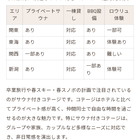
人数別おすすめコテージ設備早見表
エリ
プライベートサ
一棟貸
BBQ設
ロウリュ
友人と過ごす卒業旅行の楽しみ方
ア
ウナ
し
備
体験
グループ旅行で役立つコテージの工夫
関東
あり
対応
あり
一部可
大人数対応のサウナ付きコテージの魅力
東海
あり
対応
あり
体験あり
春の思い出作りに最適なコテージ活用術
関西
一部あり
対応
あり
難しい
3月の旅先ならサウナ付きコテージがおすすめ
一部あ
3月に人気のサウナ付きコテージ比較表
新潟
あり
対応
体験可
り
春旅にぴったりなプランの選び方
卒業旅行や春スキー・春スノボの計画で注目されている
卒業旅行向けコテージの充実設備
のがサウナ付きコテージです。コテージはホテルと比べ
気温や天候に合わせたコテージ選びのコツ
てプライベート感が高く、仲間同士で自由な時間を過ご
コテージ滞在が春旅におすすめな理由
せるのが大きな魅力です。特にサウナ付きコテージは、
グループや家族、カップルなど多様なニーズに対応で
き、非日常感を演出します。