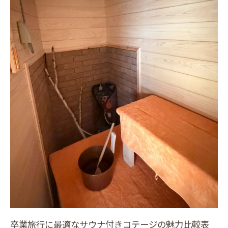
人気のサウナタイプ別コテージ比較表
プライベート空間を重視したコテージの選
び方
水風呂や外気浴で楽しむ癒しの時間
グループ利用に適した設備ポイント
快適なサウナ体験を叶えるコテージの特徴
春スキー帰りに最適なサウナ付き宿泊空間とは
春スキー後に嬉しいコテージ設備比較
疲れを癒すサウナ付きコテージの選び方
グループで楽しめる広々空間の魅力
春限定のスノボ旅行に最適な滞在方法
サウナでリフレッシュする春スキー体験
グループで楽しむコテージ卒業旅行の新定番
卒業旅行に最適なサウナ付きコテージの魅力比較表