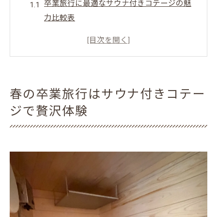
卒業旅行に最適なサウナ付きコテージの魅
力比較表
春だけの贅沢体験を叶えるコテージ選び
サウナで心も体も癒される春旅のすすめ
グループ旅行に人気のコテージ活用術
3月卒業旅行ならではの過ごし方アイデア
春の卒業旅行はサウナ付きコテー
プライベート感満点のコテージで春を満喫しよ
ジで贅沢体験
う
プライベートサウナ付きコテージ設備一覧
春の自然を満喫できるコテージの選び方
カップルや家族で楽しむ春のコテージ体験
静かな環境で過ごす非日常の春休み
コテージ滞在で叶う春のリラクゼーション
サウナでリラックスできるコテージ選びの秘訣