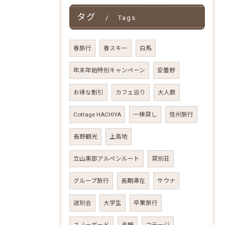
タグ
Tags
春旅行
春スキー
白馬
年末年始特別キャンペーン
安曇野
お得な割引
カフェ巡り
大人数
Cottage HACHIYA
一棟貸し
信州旅行
長野観光
上高地
立山黒部アルペンルート
貸別荘
グループ旅行
長期滞在
サウナ
送別会
大学生
卒業旅行