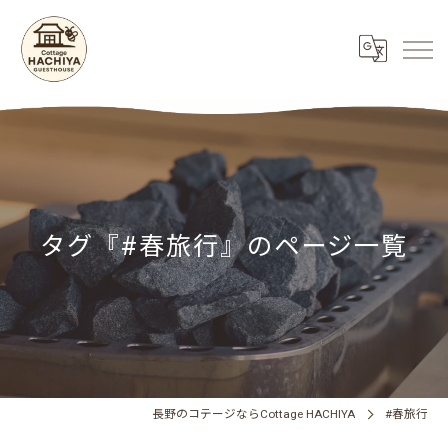
タグ『#春旅行』のページ一覧
長野のコテージならCottage HACHIYA
#春旅行