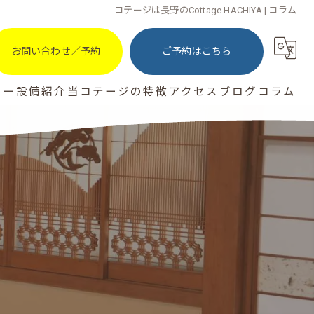
コテージは長野のCottage HACHIYA | コラム
お問い合わせ／予約
ご予約はこちら
ュー
設備紹介
当コテージの特徴
アクセス
ブログ
コラム
家族
大人数
一棟貸し
BBQ
サウナ