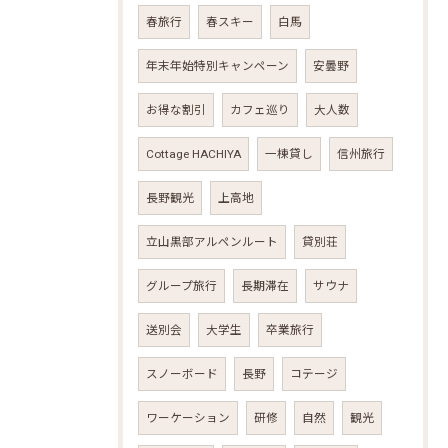
春旅行
春スキー
白馬
年末年始特別キャンペーン
安曇野
お得な割引
カフェ巡り
大人数
Cottage HACHIYA
一棟貸し
信州旅行
長野観光
上高地
立山黒部アルペンルート
貸別荘
グループ旅行
長期滞在
サウナ
送別会
大学生
卒業旅行
スノーボード
長野
コテージ
ワーケーション
研修
自然
観光