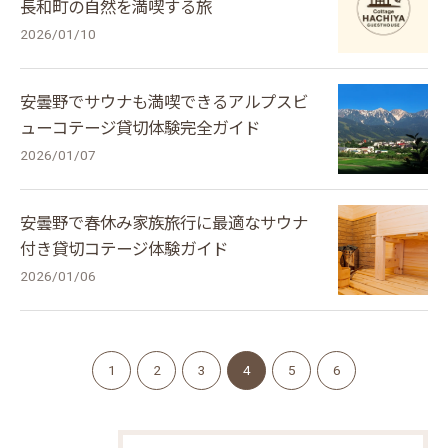
長和町の自然を満喫する旅
2026/01/10
安曇野でサウナも満喫できるアルプスビ
ューコテージ貸切体験完全ガイド
2026/01/07
安曇野で春休み家族旅行に最適なサウナ
付き貸切コテージ体験ガイド
2026/01/06
1
2
3
4
5
6