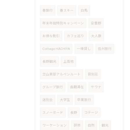
春旅行
春スキー
白馬
年末年始特別キャンペーン
安曇野
お得な割引
カフェ巡り
大人数
Cottage HACHIYA
一棟貸し
信州旅行
長野観光
上高地
立山黒部アルペンルート
貸別荘
グループ旅行
長期滞在
サウナ
送別会
大学生
卒業旅行
スノーボード
長野
コテージ
ワーケーション
研修
自然
観光