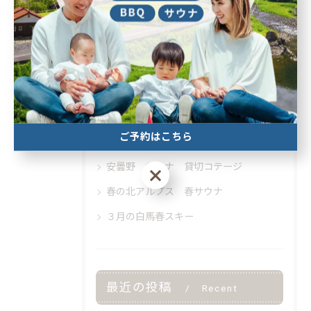
カテゴリー
Categories
全てのカテゴリー
北アルプス 絶景 安曇野
卒業旅行、春スキー、春スノボ 卒業旅行 格安 お得
ご予約はこちら
安曇野 アルプス サウナ コテージ
安曇野 サウナ 貸切コテージ
ご予約はこちら
春の北アルプス 春サウナ
３月の白馬春スキー
最近の投稿
Recent