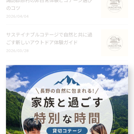
諏訪郡原村の非日常体験とコテージ選び
のコツ
2026/04/04
サステイナブルコテージで自然と共に過
ごす新しいアウトドア体験ガイド
2026/03/28
家族連れコテージで実現する長野県長野
市の自然体験とプライベート空間活用術
2026/03/21
1
2
3
4
5
...
6