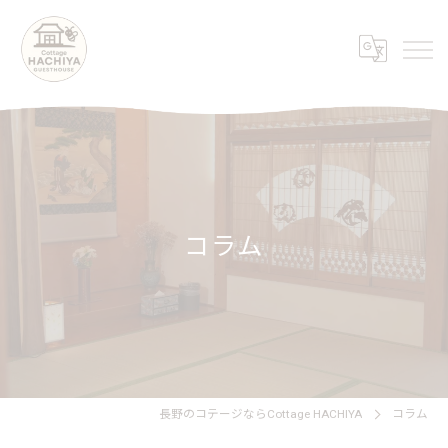
コラム
長野のコテージならCottage HACHIYA
コラム